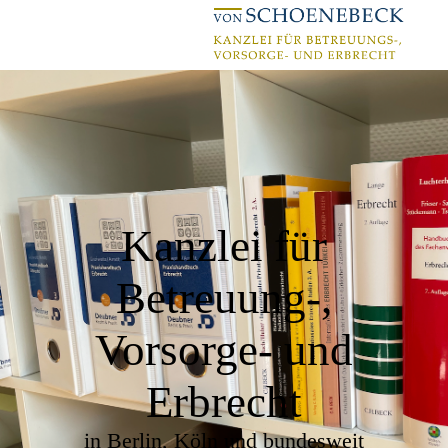
Kanzlei für
Betreuung-,
Vorsorge- und
Erbrecht
in Berlin, Köln und bundesweit