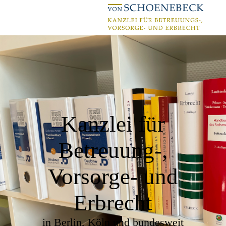
Kanzlei für
Betreuung-,
Vorsorge- und
Erbrecht
in Berlin, Köln und bundesweit